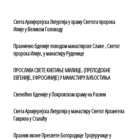
Света Архијерејска Литургија у храму Светога пророка
Илије у Великом Головоду
Празнично бденије поводом манастирске Славе , Светог
пророка Илије, у манастиру Руденице
ПРОСЛАВА СВЕТЕ КНЕГИЊЕ МИЛИЦЕ, (ПРЕПОДОБНЕ
ЕВГЕНИЈЕ, ЕФРОСИНИЈЕ) У МАНАСТИРУ ЉУБОСТИЊА
Свеноћно бденије у Покровском храму на Расини
Света Архијерејска Литургија у манастиру Светог Архангела
Гаврила у Сталаћу
Празник иконе Пресвете Богородице Тројеручице у