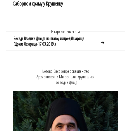
Саборном храму у Крушевцу
Из архиве епископа
Беседа Владике Давида на платоу испред Лазарице
➔
(Црква Лазарица-17.03.2019.)
Његово Високопреосвештенство
Архиепископ и Митрополит крушевачки
Господин Давид