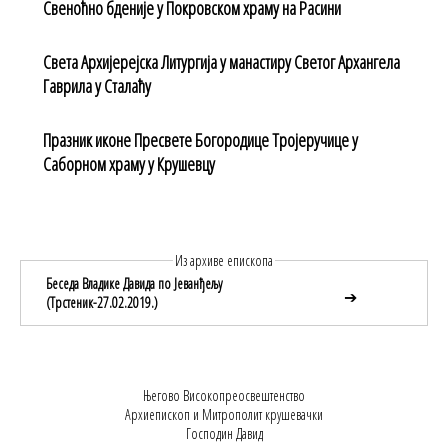
Свеноћно бденије у Покровском храму на Расини
Света Архијерејска Литургија у манастиру Светог Архангела
Гаврила у Сталаћу
Празник иконе Пресвете Богородице Тројеручице у
Саборном храму у Крушевцу
Из архиве епископа
Беседа Владике Давида по Јеванђељу
➔
(Трстеник-27.02.2019.)
Његово Високопреосвештенство
Архиепископ и Митрополит крушевачки
Господин Давид