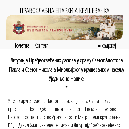
ПРАВОСЛАВНА ЕПАРХИЈА КРУШЕВАЧКА
Почетна
|
Контакт
≡ садржај
Литургија Пређеосвећених дарова у храму Светог Апостола
Павла и Светог Николаја Мирлкијског у крушевачком насељу
Уједињене Нације
*
У петак друге недеље Часног поста, када наша Света Црква
прославља Преподобног Тимотеја и Светог Евстатија, Његово
Високопреосвештенство Архиепископ и Митрополит крушевачки
Г.Г др Давид благоизволео је служити Литургију Пређеосвећених