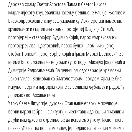
Дарова у храму Светог Апостола Павла и Светог Никола
Мирликијског у крушевачком насељу Уједињене Нације. Његовом
Високопреосвештенству саслуживали су: Архијерејски намесник
крушевачки и старешина храма протојереј Владица Столић,
протојереј – ставрофор Будимир Којић, парох мудраковачки
протојереј Иван Цветоковић, парох бучко – ломнички јереј
Стефан Поповић, јереј Ђорђе Којић и ђакон Марко Цветковић. За
време богослужења четецирали су господа: Михајло Јовановић и
Димитрије Радосављевић. За певницом одговарао је храмовни
Ђакон Милан Вешковац са благочестивим народом. Храм је био
испуњен верним народом који је са великом љубављу и радошћу
дочекао свог Архипастира.
У току Свете Литургије, духовни Отац наше епархије поучио је
верни народ сабран на литургији, честитавши данашњи празник и
дајући нам духовно окрепљење да истрајемо у току Часног поста
позивајући нас на пост и молитву, јер једино на тај начин можемо