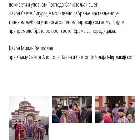
доживети и упознати Господа Сапистеља нашег.
Након Свете Литургије молитвено сабрање настављено је
трпезом љубави у новосаграђеном парохијском дому, коју је
припремило братство овог светог храма са породицама.
Ђакон Милан Вешковац
при Храму Светог Апостола Павла и Светог Николаја Мирликијског