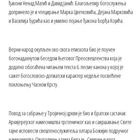
ђакони Ненад Матић и Давид Јанић. Благољепију богослужења
допринело је и чтецирање Марка Цветковића, Дејана Марковића
и Василија Ђурића као и умилно појање ђакона Ђорђа Којића.
Верни народ окупљен око свога епископа био је поучен
богонадахнутом беседом Његовог Преосвештенства која је
додатно обогаћена читањем текста 6. песме канона у којој је
сажет богословско-догматски карактер недеље посвећене
поклоњењу Часном Крсту.
Повод за сабрање у Тројичној цркви је био и братски састанак
Архијерејског намесништва трстеничког као и савршавање Свете
тајне исповести свештенослужитеља олтара Божијих подручног
намесништва. Овогодишња тема била је „Смирење кроз