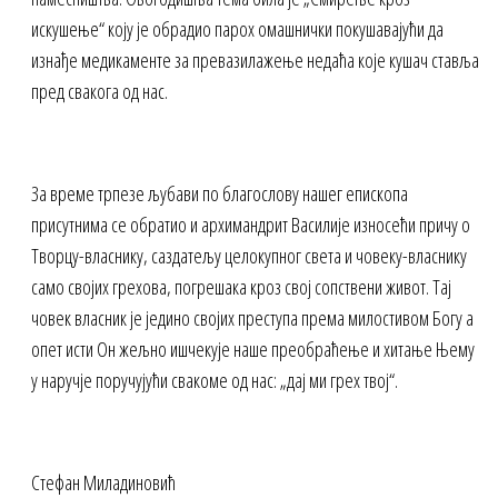
искушење“ коју је обрадио парох омашнички покушавајући да
изнађе медикаменте за превазилажење недаћа које кушач ставља
пред свакога од нас.
За време трпезе љубави по благослову нашег епископа
присутнима се обратио и архимандрит Василије износећи причу о
Творцу-власнику, саздатељу целокупног света и човеку-власнику
само својих грехова, погрешака кроз свој сопствени живот. Тај
човек власник је једино својих преступа према милостивом Богу а
опет исти Он жељно ишчекује наше преобраћење и хитањe Њему
у наручје поручујући свакоме од нас: „дај ми грех твој“.
Стефан Миладиновић