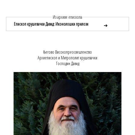
Из архиве епископа
Епископ крушевачки Давид: Иконолошки прилози
➔
Његово Високопреосвештенство
Архиепископ и Митрополит крушевачки
Господин Давид