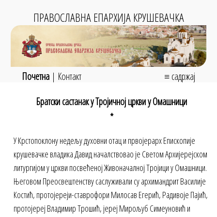
ПРАВОСЛАВНА ЕПАРХИЈА КРУШЕВАЧКА
Почетна
|
Контакт
≡ садржај
Братски састанак у Тројичној цркви у Омашници
*
У Крстопоклону недељу духовни отац и првојерарх Епископије
крушевачке владика Давид началствовао је Светом Архијерејском
литургијом у цркви посвећеној Живоначалној Тројици у Омашници.
Његовом Преосвештенству саслуживали су архимандрит Василије
Костић, протојереји-ставрофори Милосав Егерић, Радивоје Пајић,
протојереј Владимир Трошић, јереј Мирољуб Симеуновић и