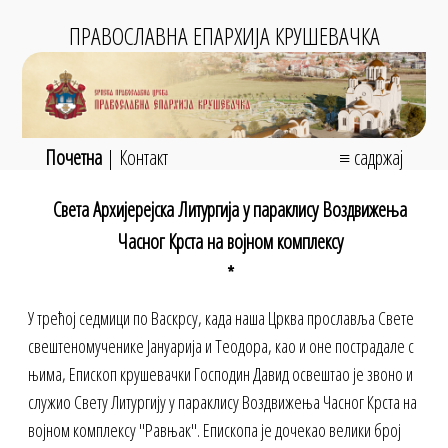
ПРАВОСЛАВНА ЕПАРХИЈА КРУШЕВАЧКА
Почетна
|
Контакт
≡ садржај
Светa Архијерејска Литургијa у параклису Воздвижења
Часног Крста на војном комплексу
*
У трећој седмици по Васкрсу, када наша Црква прославља Свете
свештеномученике Јануарија и Теодора, као и оне пострадале с
њима, Епископ крушевачки Господин Давид освештао је звоно и
служио Свету Литургију у параклису Воздвижења Часног Крста на
војном комплексу "Равњак". Епископа је дочекао велики број