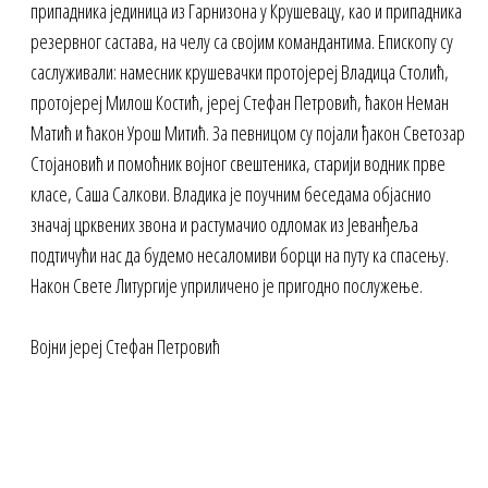
припадника јединица из Гарнизона у Крушевацу, као и припадника
резервног састава, на челу са својим командантима. Епископу су
саслуживали: намесник крушевачки протојереј Владица Столић,
протојереј Милош Костић, јереј Стефан Петровић, ћакон Неман
Матић и ћакон Урош Митић. За певницом су појали ђакон Светозар
Стојановић и помоћник војног свештеника, старији водник прве
класе, Саша Салкови. Владика је поучним беседама објаснио
значај црквених звона и растумачио одломак из Јеванђеља
подтичући нас да будемо несаломиви борци на путу ка спасењу.
Након Свете Литургије уприличено је пригодно послужење.
Војни јереј Стефан Петровић