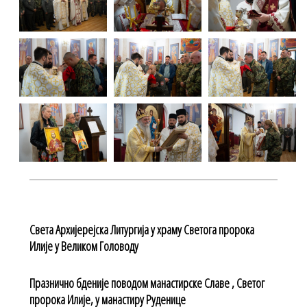
Света Архијерејска Литургија у храму Светога пророка
Илије у Великом Головоду
Празнично бденије поводом манастирске Славе , Светог
пророка Илије, у манастиру Руденице