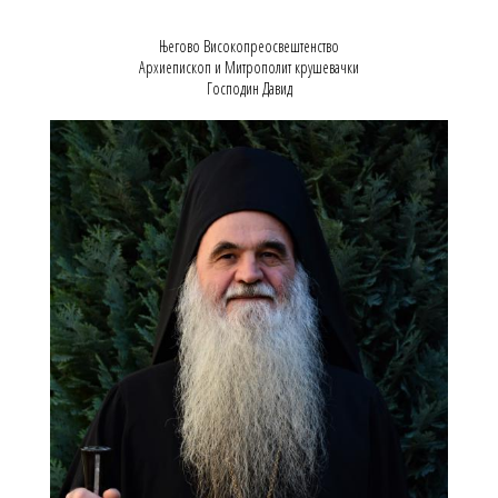
Његово Високопреосвештенство
Архиепископ и Митрополит крушевачки
Господин Давид