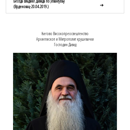
Беседа Владике Давида по Јеванђељу
➔
(Врденовац-20.04.2019.)
Његово Високопреосвештенство
Архиепископ и Митрополит крушевачки
Господин Давид