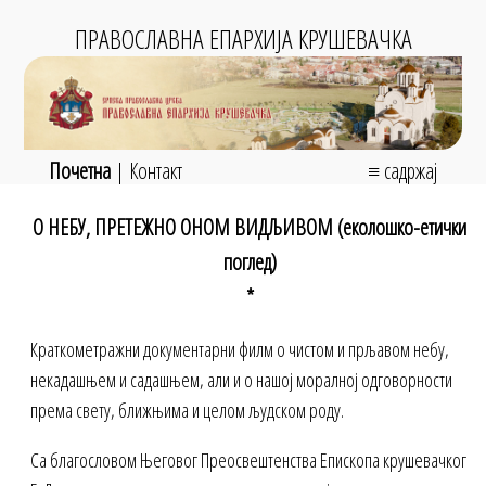
ПРАВОСЛАВНА ЕПАРХИЈА КРУШЕВАЧКА
Почетна
|
Контакт
≡ садржај
О НЕБУ, ПРЕТЕЖНО ОНОМ ВИДЉИВОМ (еколошко-етички
поглед)
*
Краткометражни документарни филм о чистом и прљавом небу,
некадашњем и садашњем, али и о нашој моралној одговорности
према свету, ближњима и целом људском роду.
Са благословом Његовог Преосвештенства Епископа крушевачког