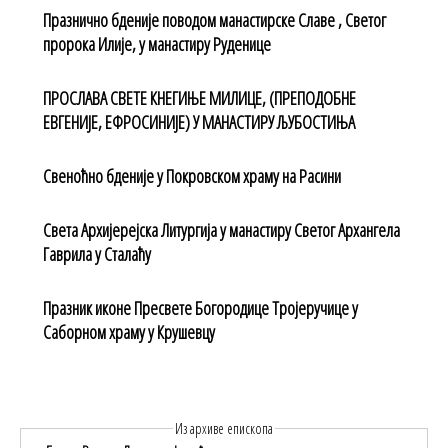
Празнично бденије поводом манастирске Славе , Светог
пророка Илије, у манастиру Руденице
ПРОСЛАВА СВЕТЕ КНЕГИЊЕ МИЛИЦЕ, (ПРЕПОДОБНЕ
ЕВГЕНИЈЕ, ЕФРОСИНИЈЕ) У МАНАСТИРУ ЉУБОСТИЊА
Свеноћно бденије у Покровском храму на Расини
Света Архијерејска Литургија у манастиру Светог Архангела
Гаврила у Сталаћу
Празник иконе Пресвете Богородице Тројеручице у
Саборном храму у Крушевцу
Из архиве епископа