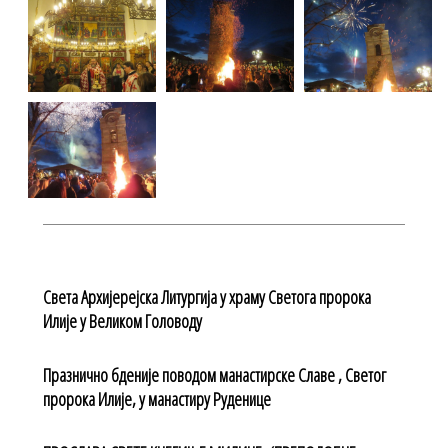
Света Архијерејска Литургија у храму Светога пророка
Илије у Великом Головоду
Празнично бденије поводом манастирске Славе , Светог
пророка Илије, у манастиру Руденице