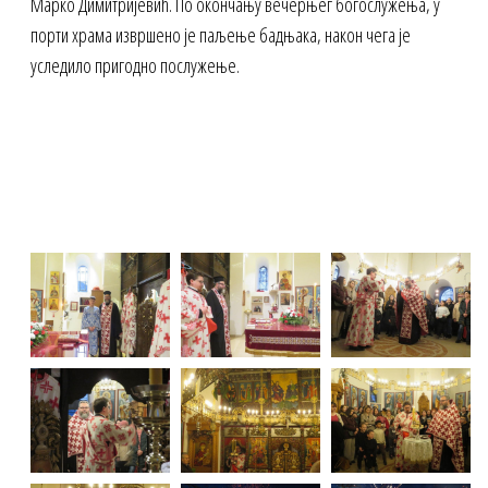
Марко Димитријевић. По окончању вечерњег богослужења, у
порти храма извршено је паљење бадњака, након чега је
уследило пригодно послужење.