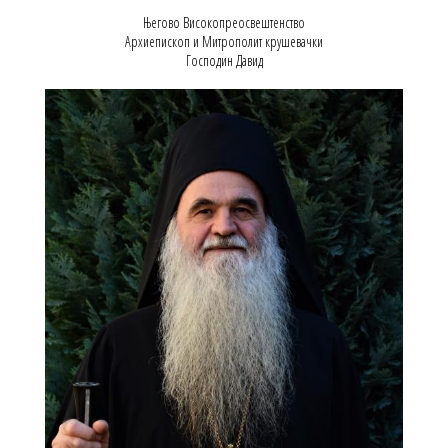
Његово Високопреосвештенство
Архиепископ и Митрополит крушевачки
Господин Давид