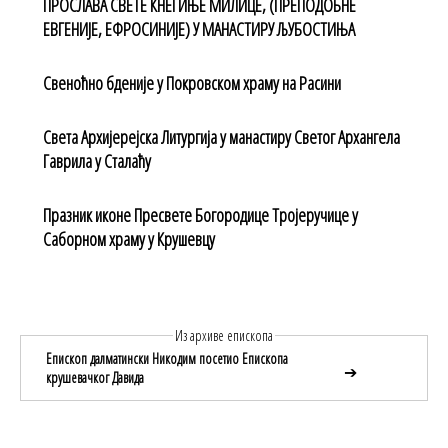
ПРОСЛАВА СВЕТЕ КНЕГИЊЕ МИЛИЦЕ, (ПРЕПОДОБНЕ
ЕВГЕНИЈЕ, ЕФРОСИНИЈЕ) У МАНАСТИРУ ЉУБОСТИЊА
Свеноћно бденије у Покровском храму на Расини
Света Архијерејска Литургија у манастиру Светог Архангела
Гаврила у Сталаћу
Празник иконе Пресвете Богородице Тројеручице у
Саборном храму у Крушевцу
Из архиве епископа
Епископ далматински Никодим посетио Епископа
➔
крушевачког Давида