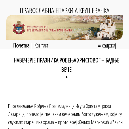
ПРАВОСЛАВНА ЕПАРХИЈА КРУШЕВАЧКА
Почетна
|
Контакт
≡ садржај
НАВЕЧЕРЈЕ ПРАЗНИКА РОЂЕЊА ХРИСТОВОГ – БАДЊЕ
ВЕЧЕ
*
Прослављање Рођења Богомладенца Исуса Христа у цркви
Лазарици, почело је свечаним вечерњим богослужењем, које су
служили: старешина храма – протојереј Жељко Марковић и ђакон