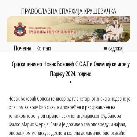
ПРАВОСЛАВНА ЕПАРХИЈА КРУШЕВАЧКА
Почетна
|
Контакт
≡ садржај
Српски тенисер Новак Ђоковић G.O.A.T и Олимпијске игре у
Паризу 2024. године
*
Новак Ђоковић Српски тенисер од планетарног значаја недавно је
флашом за воду био физички повређен и раскрвављен на
тениском терену од стране насилног италијанског фудбалера
Фалко Марио Ферија. Затим је доживео самоповреду, и најзад,
операцијом менискуса деснога колена делимично био осакаћен