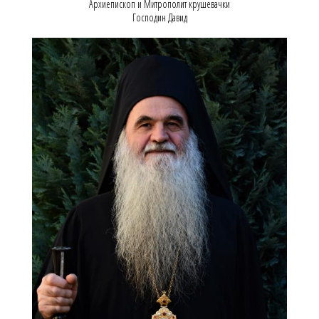
Архиепископ и Митрополит крушевачки
Господин Давид