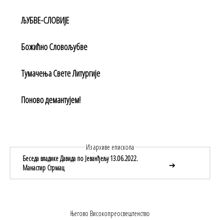
ЉУБВЕ-СЛОВИЈЕ
Божићнo Словољубве
Тумачења Свете Литургије
Поново демантујем!
Из архиве епископа
Беседа владике Давида по Јеванђељу 13.06.2022.
➔
Манастир Стрмац
Његово Високопреосвештенство