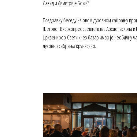
Давид и Димитрије Божић
Поздравну беседу на овом духовном сабрању прои
Његовог Високопреосвештенства Архиепископа и М
Црквени хор Свети кнез Лазар имао је необичну ч
духовно сабрања крунисано.