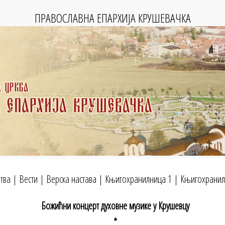
ПРАВОСЛАВНА ЕПАРХИЈА КРУШЕВАЧКА
тва
|
Вести
|
Верска настава
|
Књигохранилница 1
|
Књигохранил
Божићни концерт духовне музике у Крушевцу
*