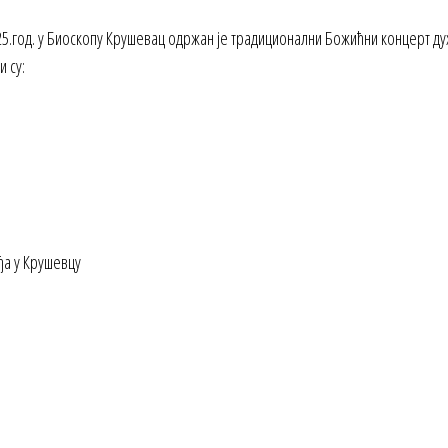
025.год. у Биоскопу Крушевац одржан је традиционални Божићни концерт 
 су:
ђа у Крушевцу