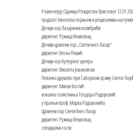
У навечерју Оданија Рождества Христовог 12.01.2
градског биоскопа појањем и рециталима наступили
Дечији хор Лазарички колибрићи
диригент: Ружица Вешковац
Дечији црквени хор „Свети кнез Лазар“
диригент: Весна Пешић
Дечији хор Културног центра
диригент: Виолета Јовановски
Певачко друштво при Саборном храму Светог Ђор
диригент: Милан Костић
вокална солисткиња Теодора Радојковић
у пратњи проф. Марка Радојковића
Црквени хор Свети Кнез Лазар
диригент: Ружица Вешковац
специјални гости: