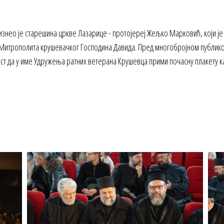
знео је старешина цркве Лазарице - протојереј Жељко Марковић, који је
итрополита крушевачког Господина Давида. Пред многобројном публиком 
аст да у име Удружења ратних ветерана Крушевца прими почасну плакету 