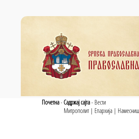
Почетна
-
Садржај сајта
-
Вести
Митрополит
|
Епархија
|
Намесниш