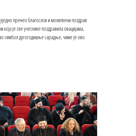
 уједно пренео благослов и молитвени поздрав
која је све учеснике поздравила овацијама,
као симбол дугогодишње сарадње, чиме је ово