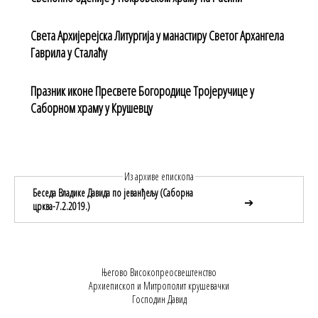
Света Архијерејска Литургија у манастиру Светог Архангела
Гаврила у Сталаћу
Празник иконе Пресвете Богородице Тројеручице у
Саборном храму у Крушевцу
Из архиве епископа
Беседа Владике Давида по јеванђељу (Саборна
➔
црква-7.2.2019.)
Његово Високопреосвештенство
Архиепископ и Митрополит крушевачки
Господин Давид