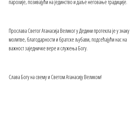
парохије, позивајући на јединство и даље неговање традиције.
Прослава Светог Атанасија Великог у Дедини протекла је у знаку
молитве, благодарности и братске љубави, подсећајући нас на
важност заједничке вере и служења Богу.
Слава Богу на свему и Светом Атанасију Великом!