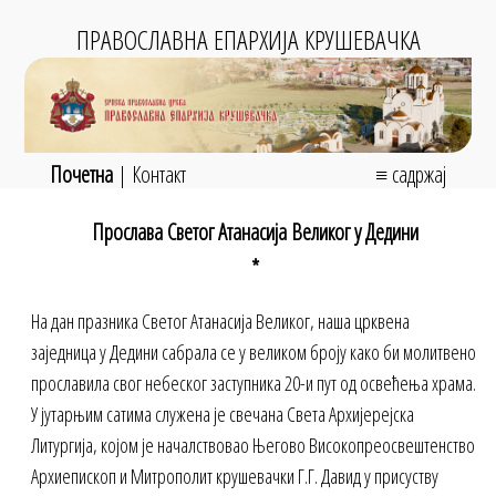
ПРАВОСЛАВНА ЕПАРХИЈА КРУШЕВАЧКА
Почетна
|
Контакт
≡ садржај
Прослава Светог Атанасија Великог у Дедини
*
На дан празника Светог Атанасија Великог, наша црквена
заједница у Дедини сабрала се у великом броју како би молитвено
прославила свог небеског заступника 20-и пут од освећења храма.
У јутарњим сатима служена је свечана Света Архијерејска
Литургија, којом је началствовао Његово Високопреосвештенство
Архиепископ и Митрополит крушевачки Г.Г. Давид у присуству