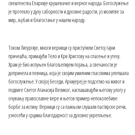
свештенства Епархије крушевачке и верног народа. Богослужење
је протекло у духу саборности и духовне радости, уз молитве за
мир, љубав и благостање у нашем народу.
Током Литургије, многи верници су приступили Светој тајни
причешћа, примајући Тело и Крв Христову на спасење и утеху.
Храм је био испуњен благољепијем појања, а свечаности је
допринела и певница, која је својим умилним гласовима улепшала
богослужење. У својој беседи, Архијереј је подсетио на живот и
подвиге Светог Атанасија Великог, наглашавајући његову улогу у
очувању православне вере и његов пример непоколебиве
борбе за истину. Верници су са пажњом слушали пастирске речи,
узносећи у срцима благодарност за духовно укрепљење.