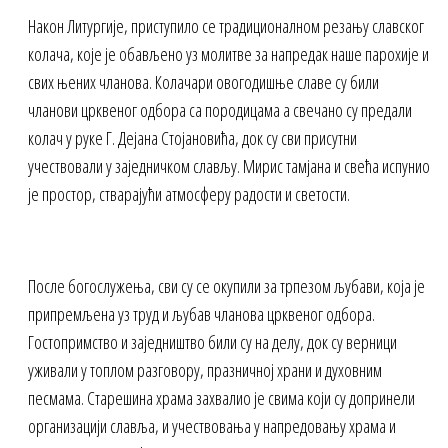
Након Литургије, приступило се традиционалном резању славског
колача, које је обављено уз молитве за напредак наше парохије и
свих њених чланова. Колачари овогодишње славе су били
чланови црквеног одбора са породицама а свечано су предали
колач у руке Г. Дејана Стојановића, док су сви присутни
учествовали у заједничком слављу. Мирис тамјана и свећа испунио
је простор, стварајући атмосферу радости и светости.
После богослужења, сви су се окупили за трпезом љубави, која је
припремљена уз труд и љубав чланова црквеног одбора.
Гостопримство и заједништво били су на делу, док су верници
уживали у топлом разговору, празничној храни и духовним
песмама. Старешина храма захвалио је свима који су допринели
организацији славља, и учествовања у напредовању храма и