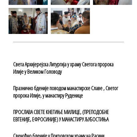
Света Архијерејска Литургија у храму Светога пророка
Илије у Великом Головоду
Празнично бденије поводом манастирске Славе , Светог
пророка Илије, у манастиру Руденице
ПРОСЛАВА СВЕТЕ КНЕГИЊЕ МИЛИЦЕ, (ПРЕПОДОБНЕ
ЕВГЕНИЈЕ, ЕФРОСИНИЈЕ) У МАНАСТИРУ ЉУБОСТИЊА
Свеноћно бденије у Покровском храму на Расини