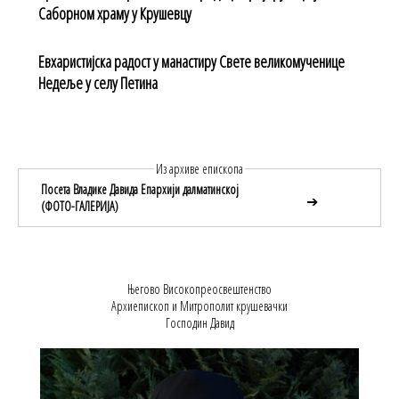
Саборном храму у Крушевцу
Евхаристијска радост у манастиру Свете великомученице
Недеље у селу Петина
Из архиве епископа
Посета Владике Давида Епархији далматинској
➔
(ФОТО-ГАЛЕРИЈА)
Његово Високопреосвештенство
Архиепископ и Митрополит крушевачки
Господин Давид