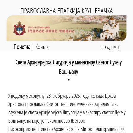
ПРАВОСЛАВНА ЕПАРХИЈА КРУШЕВАЧКА
Почетна
|
Контакт
≡ садржај
Света Архијерејска Литургија у манастиру Светог Луке у
Бошњану
*
У недељу месопусну, 23. фебруара 2025. године, када Црква
Христова прославља Светог свештеномученика Харалампија,
служена је света Архијерејска Литургија у манастиру светог Луке у
Бошњану, на којој је началствовао Његово
Високопреосвештенство Архиепископ и Митрополит крушевачки