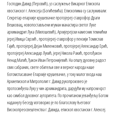
Господин Давид (Перовић), уз саслужење Викарног Епископа
хвостанског г. Алексеја (Богићевића). Епископима су саслуживали:
Секретар епархије крушевачке протојереј-ставрофор Драги
Вешковац, новопостављени игуман манастира светог Луке
архимандрит Лука (Милошевић), Архијерејски намесник темнићки
јереј Ивица Сврзић , протојереј-ставрофор у пензији Томислав
Гајић, протојереј Дејан Миленковић, протојереј Александар Ерић,
протојереј Александар Лукић, јереј Никола Ракић, протођакон
Ненад Матић, ђакон Иван Петронијевић. На општу духовну радост
свих сабраних, свете обитељи ове и верног народа наше
богомспасаване Епархије крушевачке, у току малог входа наш
Архиепископ и Митрополит г. Давид рукопроизвео је
протосинђела Луку у чин архимандрита, дарујући му напрсни крст
као симбол духовног ауторитета. По прочитаном јеванђељу Богом
надахнуту беседу изговорио је по благослову Његовог
Високопреосвештенства г. Давида, епископ хвостански г. Алексеј.