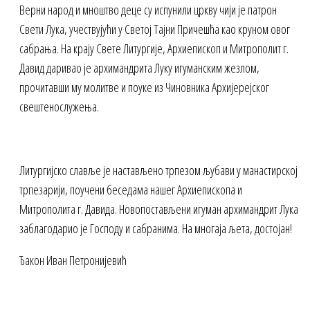
Верни народ и мноштво деце су испунили цркву чији је патрон
Свети Лука, учествујући у Светој Тајни Причешћа као круном овог
сабрања. На крају Свете Литургије, Архиепископ и Митрополит г.
Давид даривао је архимандрита Луку игуманским жезлом,
прочитавши му молитве и поуке из Чиновника Архијерејског
свештенослужења.
Литургијско славље је настављено трпезом љубави у манастирској
трпезарији, поучени беседама нашег Архиепископа и
Митрополита г. Давида. Новопостављени игуман архимандрит Лука
заблагодарио је Господу и сабранима. На многаја љета, достојан!
Ђакон Иван Петронијевић