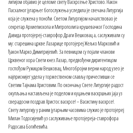
литијом објавио је целоме свету Васкрсење Христово. Након
Пасхалног јутарњег богослужења уследила је свечана Литургија
која је служена у поноћи. Светом Литургијом началствовао је
секретар Архиепископа и Митрополита крушевачког Господина
Давида протојереј-ставрофор Драги Вешковац а, саслуживали су
му: старешина цркве Лазарице протојереј Жељко Марковић и
ђакон Марко Димитријевић. За певницом су појали чланови
Црквеног хора Свети кнез Лазар, предвођени диригентицом
госпођом Ружицом Вешковац. Многобројни верни народ узео је
најприснијег удела у торжественом слављу причестивши се
Светим Тајнама Христовим. По окончању Свете Литургије радост
окупљања настављена је поделом и куцањем васкршњих јаја уз
сверадосни поздрав Христос васкрсе! – Васистину васкрсе!.
Свету литургију у раним јутарњим часовима служио је протојереј
Милан Тодосијевић уз саслуживање протојереја-ставрофора
Радосава Богићевића.