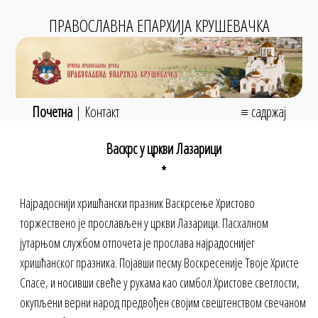
ПРАВОСЛАВНА ЕПАРХИЈА КРУШЕВАЧКА
Почетна
|
Контакт
≡ садржај
Васкрс у цркви Лазарици
*
Најрадоснији хришћански празник Васкрсење Христово
торжествено је прослављен у цркви Лазарици. Пасхалном
јутарњом службом отпочета је прослава најрадоснијег
хришћанског празника. Појавши песму Воскресеније Твоје Христе
Спасе, и носивши свеће у рукама као симбол Христове светлости,
окупљени верни народ предвођен својим свештенством свечаном