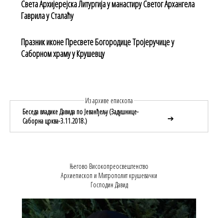
Света Архијерејска Литургија у манастиру Светог Архангела
Гаврила у Сталаћу
Празник иконе Пресвете Богородице Тројеручице у
Саборном храму у Крушевцу
Из архиве епископа
Беседа владике Давида по Јеванђељу (Задушнице-
➔
Саборна црква-3.11.2018.)
Његово Високопреосвештенство
Архиепископ и Митрополит крушевачки
Господин Давид