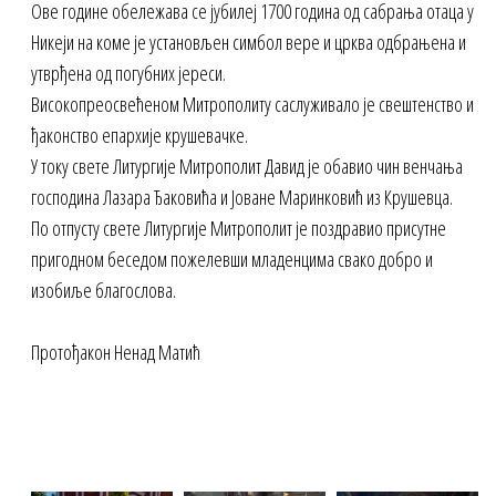
Ове године обележава се јубилеј 1700 година од сабрања отаца у
Никеји на коме је установљен симбол вере и црква одбрањена и
утврђена од погубних јереси.
Високопреосвећеном Митрополиту саслуживало је свештенство и
ђаконство епархије крушевачке.
У току свете Литургије Митрополит Давид је обавио чин венчања
господина Лазара Ђаковића и Јоване Маринковић из Крушевца.
По отпусту свете Литургије Митрополит је поздравио присутне
пригодном беседом пожелевши младенцима свако добро и
изобиље благослова.
Протођакон Ненад Матић