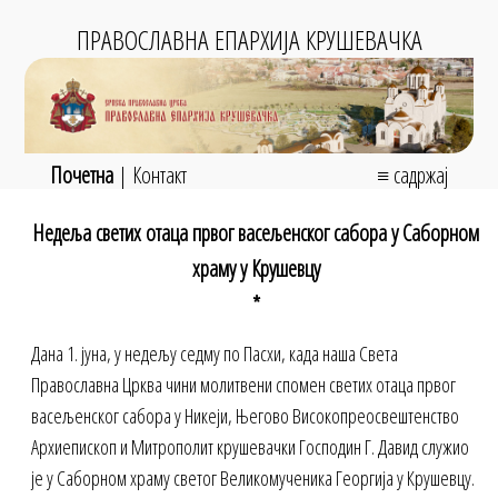
ПРАВОСЛАВНА ЕПАРХИЈА КРУШЕВАЧКА
Почетна
|
Контакт
≡ садржај
Недеља светих отаца првог васељенског сабора у Саборном
храму у Крушевцу
*
Дана 1. јуна, у недељу седму по Пасхи, када наша Света
Православна Црква чини молитвени спомен светих отаца првог
васељенског сабора у Никеји, Његово Високопреосвештенство
Архиепископ и Митрополит крушевачки Господин Г. Давид служио
је у Саборном храму светог Великомученика Георгија у Крушевцу.