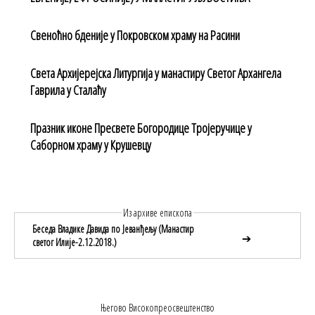
Свеноћно бденије у Покровском храму на Расини
Света Архијерејска Литургија у манастиру Светог Архангела
Гаврила у Сталаћу
Празник иконе Пресвете Богородице Тројеручице у
Саборном храму у Крушевцу
Из архиве епископа
Беседа Владике Давида по Јеванђељу (Манастир
➔
светог Илије-2.12.2018.)
Његово Високопреосвештенство