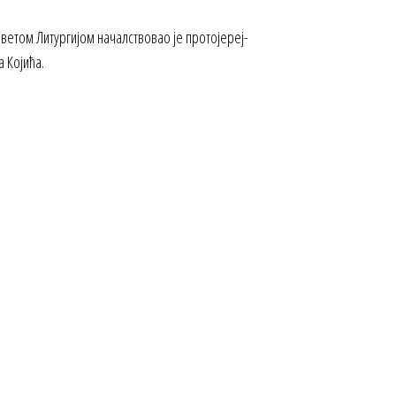
Светом Литургијом началствовао је протојереј-
 Којића.