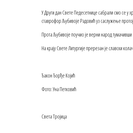
У Други дан Свете Педесетнице сабрали смо се у х
ставрофор Љубивоје Радовић уз саслужење протој
Прота Љубивоје поучио је верни народ тумачивши
На крају Свете Литургије пререзан је славски к
Ђакон Ђорђе Којић
Фото: Уна Петковић
Светa Тројица