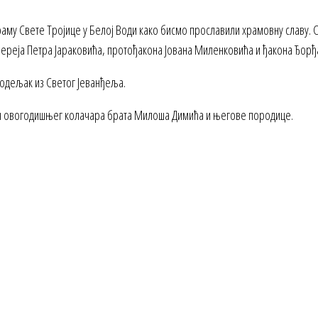
раму Свете Тројице у Белој Води како бисмо прославили храмовну славу. 
ереја Петра Јараковића, протођакона Јована Миленковића и ђакона Ђорђа
 одељак из Светог Јеванђеља.
олач овогодишњег колачара брата Милоша Димића и његове породице.