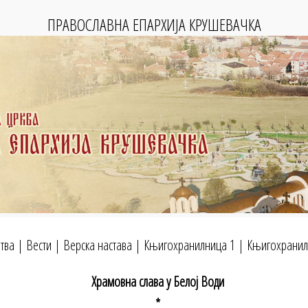
ПРАВОСЛАВНА ЕПАРХИЈА КРУШЕВАЧКА
тва
|
Вести
|
Верска настава
|
Књигохранилница 1
|
Књигохранил
Храмовна слава у Белој Води
*