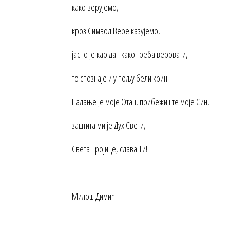
како верујемо,
кроз Символ Вере казујемо,
јасно је као дан како треба веровати,
то спознаје и у пољу бели крин!
Надање је моје Отац, прибежиште моје Син,
заштита ми је Дух Свети,
Света Тројице, слава Ти!
Милош Димић