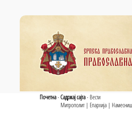
Почетна
-
Садржај сајта
-
Вести
Митрополит
|
Епархија
|
Намесниш