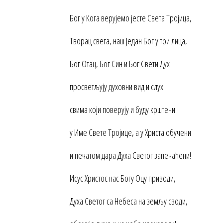
Бог у Кога верујемо јесте Света Тројица,
Творац свега, наш Један Бог у три лица,
Бог Отац, Бог Син и Бог Свети Дух
просветљују духовни вид и слух
свима који поверују и буду крштени
у Име Свете Тројице, а у Христа обучени
и печатом дара Духа Светог запечаћени!
Исус Христос нас Богу Оцу приводи,
Духа Светог са Небеса на земљу своди,