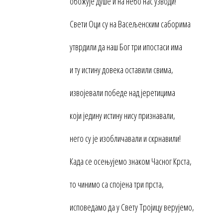
обожује душе и на небо нас узводи!
Свети Оци су на Васељенским саборима
утврдили да наш Бог три ипостаси има
и ту истину довека оставили свима,
извојевали победе над јеретицима
који једину истину нису признавали,
него су је изобличавали и скрнавили!
Када се осењујемо знаком Часног Крста,
то чинимо са спојена три прста,
исповедамо да у Свету Тројицу верујемо,