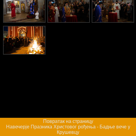
Повратак на страницу
Навечерје Празника Христовог рођења - Бадње вече у
Крушевцу