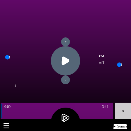
+
∾
off
-
1
0:00
3:44
x
☰
Sonara