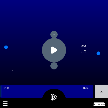
+
∾
off
-
1
0:00
16:59
x
☰
Sonara