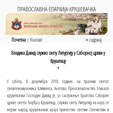
ПРАВОСЛАВНА ЕПАРХИЈА КРУШЕВАЧКА
Почетна
|
Контакт
≡ садржај
Владика Давид служио свету Литургију у Саборној цркви у
Крушевцу
*
У суботу, 8. децембра 2018. године, на празник светог
свештеномученика Климента, Његово Преосвештенство Епископ
крушевачки Господин Давид је, уз саслужење братства Саборне
цркве светог Ђорђа у Крушевцу, служио свету Литургију на којој се
верни народ крушевачкиг краја причестио светим Свечистим и