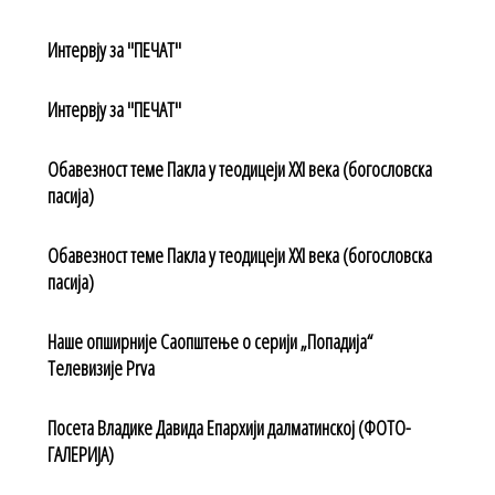
Интервју за "ПЕЧАТ"
Интервју за "ПЕЧАТ"
Обавезност теме Пакла у теодицеји XXI века (богословска
пасија)
Обавезност теме Пакла у теодицеји XXI века (богословска
пасија)
Наше опширније Саопштење о серији „Попадија“
Телевизије Prva
Посета Владике Давида Епархији далматинској (ФОТО-
ГАЛЕРИЈА)