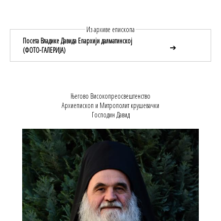
Из архиве епископа
Посета Владике Давида Епархији далматинској
➔
(ФОТО-ГАЛЕРИЈА)
Његово Високопреосвештенство
Архиепископ и Митрополит крушевачки
Господин Давид