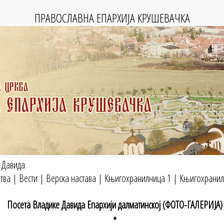
ПРАВОСЛАВНА ЕПАРХИЈА КРУШЕВАЧКА
 Давида
тва
|
Вести
|
Верска настава
|
Књигохранилница 1
|
Књигохранил
Посета Владике Давида Епархији далматинској (ФОТО-ГАЛЕРИЈА)
*