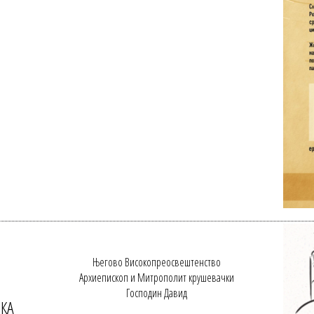
Његово Високопреосвештенство
Архиепископ и Митрополит крушевачки
Господин Давид
ЧКА