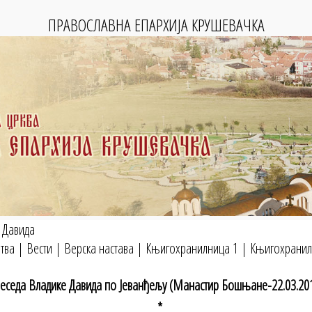
ПРАВОСЛАВНА ЕПАРХИЈА КРУШЕВАЧКА
 Давида
тва
|
Вести
|
Верска настава
|
Књигохранилница 1
|
Књигохранил
еседа Владике Давида по Јеванђељу (Манастир Бошњане-22.03.201
*