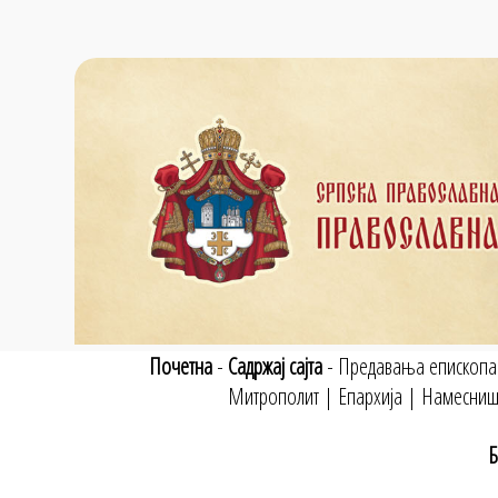
Почетна
-
Садржај сајта
-
Предавања епископа
Митрополит
|
Епархија
|
Намесниш
Б