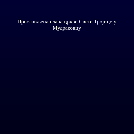
Прослављена слава цркве Свете Тројице у
Мудраковцу