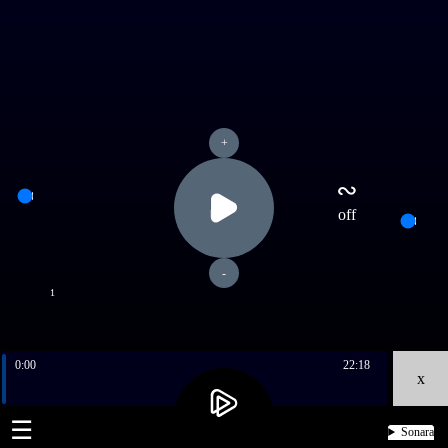
+
∾
off
-
1
0:00
22:18
x
☰
Sonara